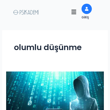
İçeriğe
Menü
atla
GIRIŞ
olumlu düşünme