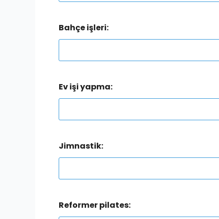
Bahçe işleri:
Ev işi yapma:
Jimnastik:
Reformer pilates: