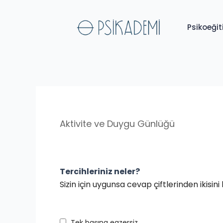
İçeriğe
atla
Psikoeğit
Aktivite ve Duygu Günlüğü
Tercihleriniz neler?
Sizin için uygunsa cevap çiftlerinden ikisini 
Tek başına egzersiz