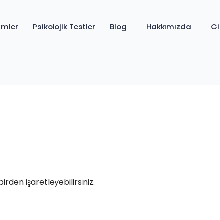
imler
Psikolojik Testler
Blog
Hakkımızda
Gi
birden işaretleyebilirsiniz.