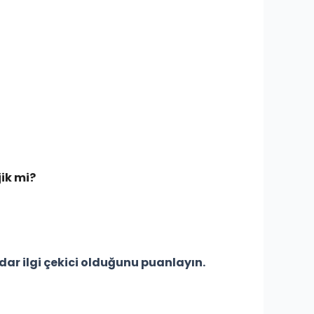
jik mi?
adar ilgi çekici olduğunu puanlayın.