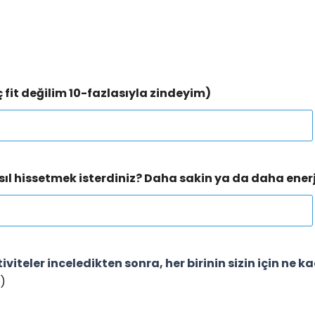
ç fit değilim 10-fazlasıyla zindeyim)
asıl hissetmek isterdiniz? Daha sakin ya da daha ener
viteler inceledikten sonra, her birinin sizin için ne k
r)